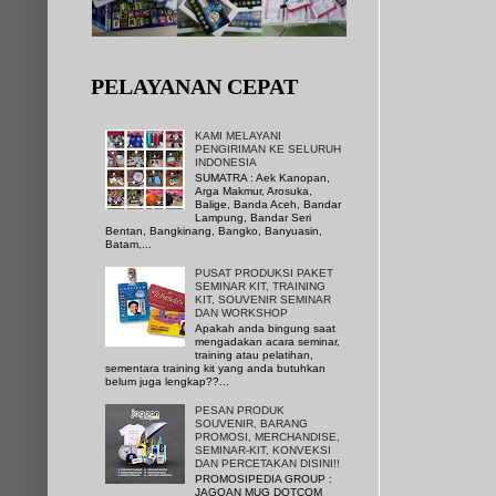
PELAYANAN CEPAT
KAMI MELAYANI
PENGIRIMAN KE SELURUH
INDONESIA
SUMATRA : Aek Kanopan,
Arga Makmur, Arosuka,
Balige, Banda Aceh, Bandar
Lampung, Bandar Seri
Bentan, Bangkinang, Bangko, Banyuasin,
Batam,...
PUSAT PRODUKSI PAKET
SEMINAR KIT, TRAINING
KIT, SOUVENIR SEMINAR
DAN WORKSHOP
Apakah anda bingung saat
mengadakan acara seminar,
training atau pelatihan,
sementara training kit yang anda butuhkan
belum juga lengkap??...
PESAN PRODUK
SOUVENIR, BARANG
PROMOSI, MERCHANDISE,
SEMINAR-KIT, KONVEKSI
DAN PERCETAKAN DISINI!!
PROMOSIPEDIA GROUP :
JAGOAN MUG DOTCOM