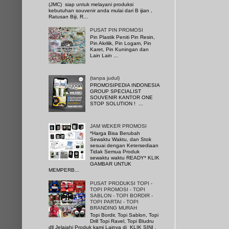
(JMC) siap untuk melayani produksi
kebutuhan souvenir anda mulai dari B ijian ,
Ratusan Biji, R...
PUSAT PIN PROMOSI
Pin Plastik Peniti Pin Resin,
Pin Akrilik, Pin Logam, Pin
Karet, Pin Kuningan dan
Lain Lain ...
(tanpa judul)
PROMOSIPEDIA INDONESIA
GROUP SPECIALIST
SOUVENIR KANTOR ONE
STOP SOLUTION ! ...
JAM WEKER PROMOSI
*Harga Bisa Berubah
Sewaktu Waktu, dan Stok
sesuai dengan Ketersediaan
Tidak Semua Produk
sewaktu waktu READY* KLIK
GAMBAR UNTUK
MEMPERB...
PUSAT PRODUKSI TOPI -
TOPI PROMOSI - TOPI
SABLON - TOPI BORDIR -
TOPI PARTAI - TOPI
BRANDING MURAH
Topi Bordir, Topi Sablon, Topi
Drill Topi Ravel, Topi Bludru
dll Jelajahi Produk kami Lainya di KLIK SINI ,