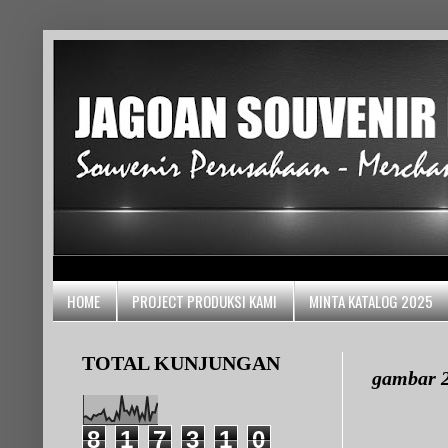
HOME
PROJECT PRODUKSI KAMI
MINTA KATALOG 2025
TOTAL KUNJUNGAN
gambar 
8
1
7
3
1
0