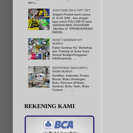
dan j...
JASA SABLON & GIFT SET
Jelajahi Produk kami Lainya
di KLIK SINI , dan jangan
lupa untuk FOLLOW IG kami
JAGOAN MUG SOUVENIR
Member of PROMOSIPEDIA
INDON...
PAKET SEMINAR KIT
MURAH
Paket Seminar Kit, Workshop
dan Training Isi Suka Suka
Sesuai Budget/Anggaran
Klik/Download ...
SERTIFIKAT DAN KARTU
NAMA MURAH
Sertifikat, Kalender, Poster,
Brosur, Buku Undangan,
Buku Tahunan dll Buku
Seminar, Buku Yasin, Buku
Custom ...
REKENING KAMI